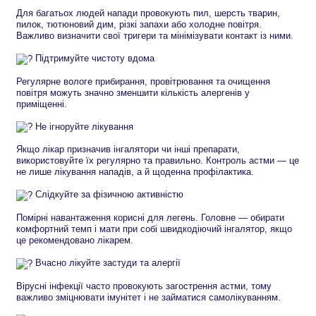
Для багатьох людей напади провокують пил, шерсть тварин,
пилок, тютюновий дим, різкі запахи або холодне повітря.
Важливо визначити свої тригери та мінімізувати контакт із ними.
Підтримуйте чистоту вдома
Регулярне вологе прибирання, провітрювання та очищення
повітря можуть значно зменшити кількість алергенів у
приміщенні.
Не ігноруйте лікування
Якщо лікар призначив інгалятори чи інші препарати,
використовуйте їх регулярно та правильно. Контроль астми — це
не лише лікування нападів, а й щоденна профілактика.
Слідкуйте за фізичною активністю
Помірні навантаження корисні для легень. Головне — обирати
комфортний темп і мати при собі швидкодіючий інгалятор, якщо
це рекомендовано лікарем.
Вчасно лікуйте застуди та алергії
Вірусні інфекції часто провокують загострення астми, тому
важливо зміцнювати імунітет і не займатися самолікуванням.