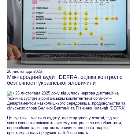
28 листопада 2025
Міжнародний аудит DEFRA: оцінка контролю
безпечності української яловичини
25 листопада 2025 року відбулась чергова дистанційна
технічна зустріч з британським компетентним органом –
Департаментом навколишнього середовища, продовольства та
сільських справ Великої Британії та Північної Ірландії (DEFRA).
Ця зустріч – частина аудиту, що стартував у жовтні, під час
якого експерти оцінюють систему контролю за виробництвом,
переробкою та експортом яловичини: здоров’я тварин,
простежуваність продукції та її безпечність.