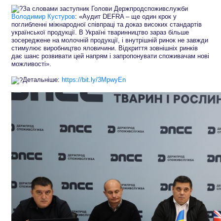
За словами заступник Голови Держпродспоживслужби
Володимир Кустуров
: «Аудит DEFRA – ще один крок у
поглибленні міжнародної співпраці та доказ високих стандартів
української продукції. В Україні тваринництво зараз більше
зосереджене на молочній продукції, і внутрішній ринок не завжди
стимулює виробництво яловичини. Відкриття зовнішніх ринків
дає шанс розвивати цей напрям і запропонувати споживачам нові
можливості».
Детальніше:
https://bit.ly/3MpwyEn