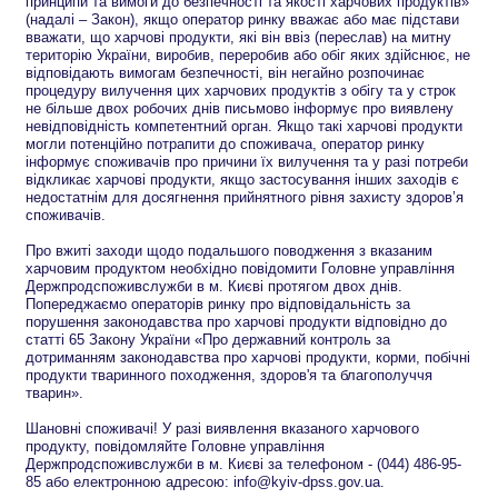
принципи та вимоги до безпечності та якості харчових продуктів»
(надалі – Закон), якщо оператор ринку вважає або має підстави
вважати, що харчові продукти, які він ввіз (переслав) на митну
територію України, виробив, переробив або обіг яких здійснює, не
відповідають вимогам безпечності, він негайно розпочинає
процедуру вилучення цих харчових продуктів з обігу та у строк
не більше двох робочих днів письмово інформує про виявлену
невідповідність компетентний орган. Якщо такі харчові продукти
могли потенційно потрапити до споживача, оператор ринку
інформує споживачів про причини їх вилучення та у разі потреби
відкликає харчові продукти, якщо застосування інших заходів є
недостатнім для досягнення прийнятного рівня захисту здоров’я
споживачів.
Про вжиті заходи щодо подальшого поводження з вказаним
харчовим продуктом необхідно повідомити Головне управління
Держпродспоживслужби в м. Києві протягом двох днів.
Попереджаємо операторів ринку про відповідальність за
порушення законодавства про харчові продукти відповідно до
статті 65 Закону України «Про державний контроль за
дотриманням законодавства про харчові продукти, корми, побічні
продукти тваринного походження, здоров'я та благополуччя
тварин».
Шановні споживачі! У разі виявлення вказаного харчового
продукту, повідомляйте Головне управління
Держпродспоживслужби в м. Києві за телефоном - (044) 486-95-
85 або електронною адресою: info@kyiv-dpss.gov.ua.