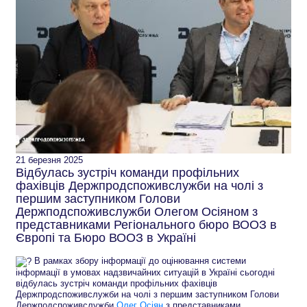
21 березня 2025
Відбулась зустріч команди профільних
фахівців Держпродспоживслужби на чолі з
першим заступником Голови
Держподспоживслужби Олегом Осіяном з
представниками Регіонального бюро ВООЗ в
Європі та Бюро ВООЗ в Україні
В рамках збору інформації до оцінювання системи
інформації в умовах надзвичайних ситуацій в Україні сьогодні
відбулась зустріч команди профільних фахівців
Держпродспоживслужби на чолі з першим заступником Голови
Держподспоживслужби
Олег Осіян
з представниками