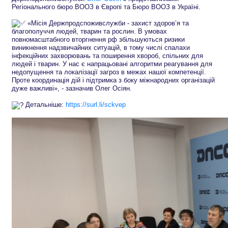
Регіонального бюро ВООЗ в Європі та Бюро ВООЗ в Україні.
«Місія Держпродспоживслужби - захист здоров’я та
благополуччя людей, тварин та рослин. В умовах
повномасштабного вторгнення рф збільшуються ризики
виникнення надзвичайних ситуацій, в тому числі спалахи
інфекційних захворювань та поширення хвороб, спільних для
людей і тварин. У нас є напрацьовані алгоритми реагування для
недопущення та локалізації загроз в межах нашої компетенції.
Проте координація дій і підтримка з боку міжнародних організацій
дуже важливі», - зазначив Олег Осіян.
Детальніше:
https://surl.li/sckvep